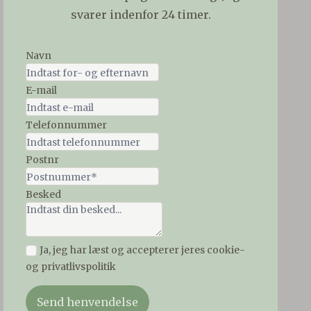
svarer indenfor 24 timer.
Navn
E-mail
Telefonnummer
Postnr
Besked
Ja, jeg har læst og accepterer jeres cookie-
og privatlivspolitik
Send henvendelse